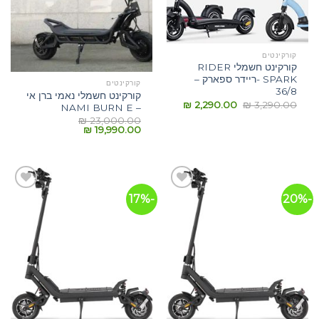
קורקינטים
קורקינט חשמלי RIDER
SPARK -ריידר ספארק –
קורקינטים
36/8
קורקינט חשמלי נאמי ברן אי
₪
2,290.00
₪
3,290.00
– NAMI BURN E
₪
23,000.00
₪
19,990.00
-17%
-20%
הוסף
הוסף
לרשימת
לרשימת
המשאלות
המשאלות