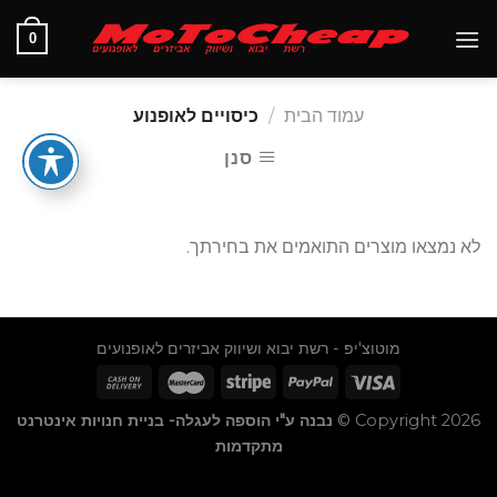
Ski
0
t
conten
עמוד הבית
/
כיסויים לאופנוע
סנן
לא נמצאו מוצרים התואמים את בחירתך.
מוטוצ'יפ - רשת יבוא ושיווק אביזרים לאופנועים
Copyright 2026 ©
נבנה ע"י הוספה לעגלה- בניית חנויות אינטרנט
מתקדמות