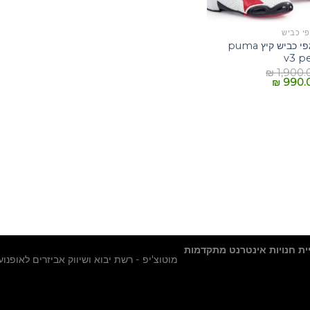
+
י כביש
מגפי כביש קיץ puma
v3 pe
₪
1,900.
₪
990.
יית חנויות אינטרנט מתקדמות
מוטוצ'יפ - רשת יבוא ושיווק אביזרים לאופנוע