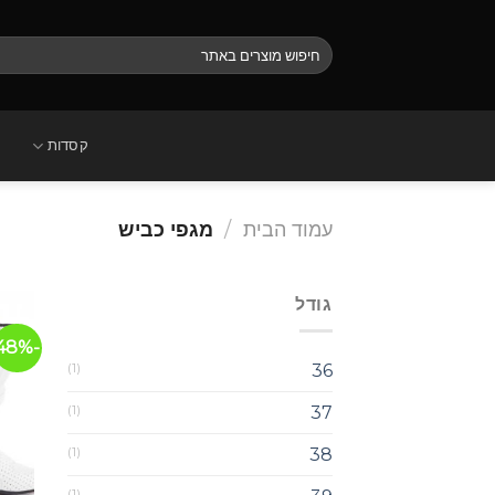
Ski
t
חיפוש
conten
עבור:
קסדות
עמוד הבית
/
מגפי כביש
גודל
-48%
(1)
36
(1)
37
(1)
38
(1)