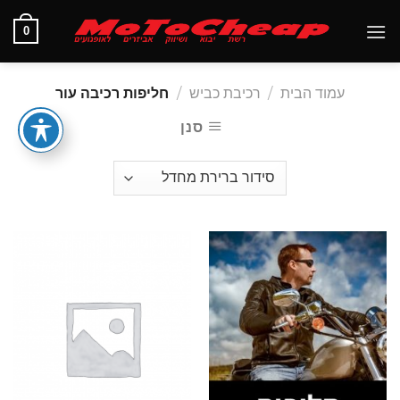
Ski
0
t
conten
עמוד הבית
/
רכיבת כביש
/
חליפות רכיבה עור
סנן