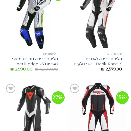
המשאלות
המשאלות
שני חלקים
חליפות עור
חליפת רכיבה לגברים –
חליפת רכיבה ספורט מיגוני
Berik Race-X – שני חלקים
מגנזיום berik edge x3
₪
2,990.00
₪
4,900.00
₪
2,579.90
-27%
-15%
הוסף
הוסף
לרשימת
לרשימת
המשאלות
המשאלות