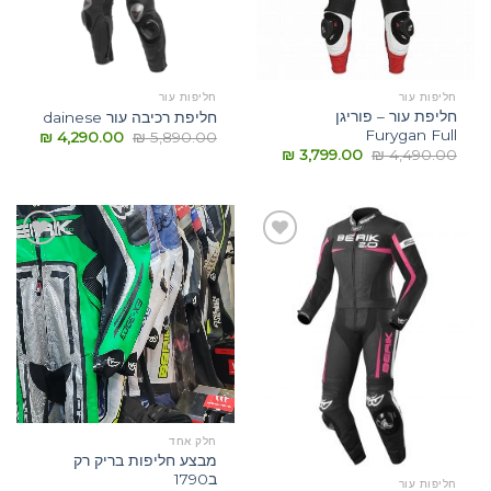
חליפות עור
חליפות עור
חליפת עור – פוריגן
חליפת רכיבה עור dainese
Furygan Full
₪
4,290.00
₪
5,890.00
₪
3,799.00
₪
4,490.00
הוסף
הוסף
לרשימת
לרשימת
המשאלות
המשאלות
חלק אחד
מבצע חליפות בריק רק
ב1790
חליפות עור