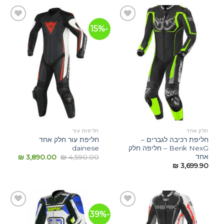
-15%
הוסף
הוסף
לרשימת
לרשימת
המשאלות
המשאלות
חלק אחד
חליפות עור
חליפת רכיבה לגברים –
חליפת עור חלק אחד
Berik NexG – חליפה חלק
dainese
אחד
₪
3,890.00
₪
4,590.00
₪
3,699.90
-39%
הוסף
הוסף
לרשימת
לרשימת