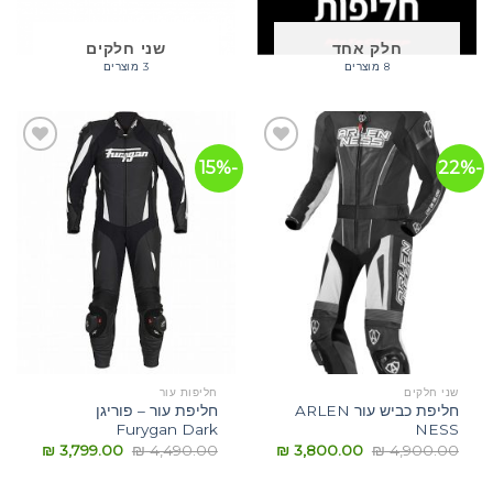
חלק אחד
שני חלקים
8 מוצרים
3 מוצרים
-15%
-22%
הוסף
הוסף
לרשימת
לרשימת
המשאלות
המשאלות
שני חלקים
חליפות עור
חליפת כביש עור ARLEN
חליפת עור – פוריגן
Furygan Dark
NESS
₪
3,799.00
₪
4,490.00
₪
3,800.00
₪
4,900.00