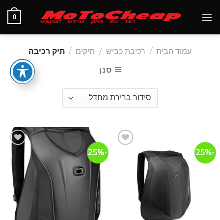
Ski
0
t
conten
עמוד הבית
/
רכיבת כביש
/
תיקים
/
תיק רכיבה
סנן
-25%
-25%
הוסף
הוסף
לרשימת
לרשימת
המשאלות
המשאלות