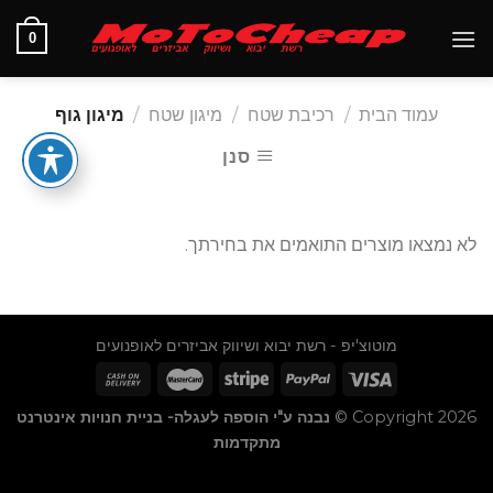
Ski
0
t
conten
עמוד הבית
/
רכיבת שטח
/
מיגון שטח
/
מיגון גוף
סנן
לא נמצאו מוצרים התואמים את בחירתך.
מוטוצ'יפ - רשת יבוא ושיווק אביזרים לאופנועים
Copyright 2026 ©
נבנה ע"י הוספה לעגלה- בניית חנויות אינטרנט
מתקדמות