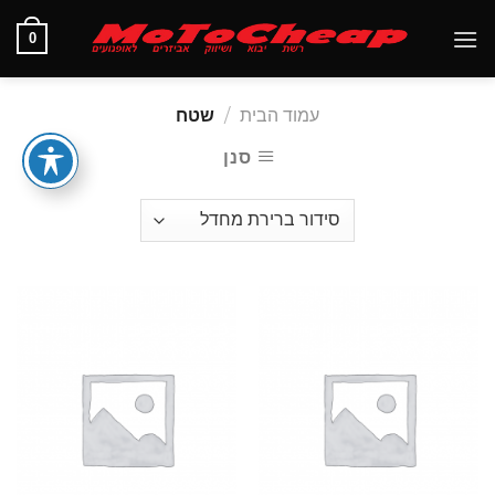
Ski
0
t
conten
עמוד הבית
/
שטח
סנן