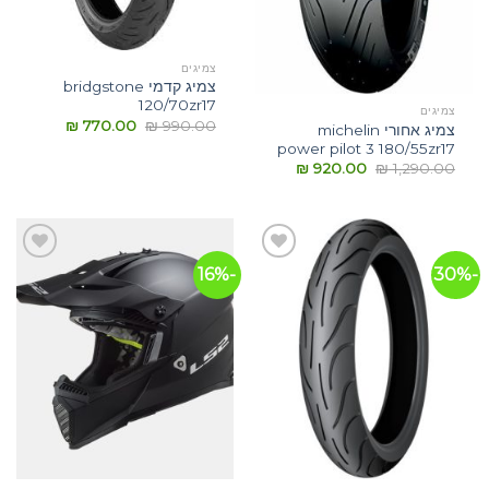
צמיגים
צמיג קדמי bridgstone
120/70zr17
צמיגים
₪
770.00
₪
990.00
צמיג אחורי michelin
power pilot 3 180/55zr17
₪
920.00
₪
1,290.00
-16%
-30%
הוסף
הוסף
לרשימת
לרשימת
המשאלות
המשאלות