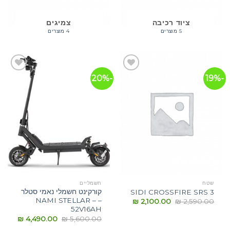
ציוד רכיבה
צמיגים
5 מוצרים
4 מוצרים
-20%
-19%
הוסף
הוסף
לרשימת
לרשימת
המשאלות
המשאלות
שטח
חשמליים
קורקינט חשמלי נאמי סטלר
SIDI CROSSFIRE SRS 3
– NAMI STELLAR –
₪
2,100.00
₪
2,590.00
52V16AH
₪
4,490.00
₪
5,600.00