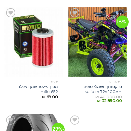
-18%
הוסף
הוסף
לרשימת
לרשימת
המשאלות
המשאלות
חשמליים
שטח
טרקטורון חשמלי סופה
מסנן פילטר שמן היפלו
Hiflo 652
suffa m 72v 100AH
₪
69.00
₪
40,000.00
₪
32,890.00
-29%
הוסף
הוסף