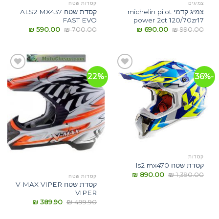
צמיגים
קסדות שטח
צמיג קדמי michelin pilot
קסדת שטח ALS2 MX437
FAST EVO
power 2ct 120/70zr17
₪
590.00
₪
700.00
₪
690.00
₪
990.00
-22%
-36%
הוסף
הוסף
לרשימת
לרשימת
המשאלות
המשאלות
קסדות
קסדת שטח ls2 mx470
₪
890.00
₪
1,390.00
קסדות שטח
קסדת שטח V-MAX VIPER
VIPER
₪
389.90
₪
499.90